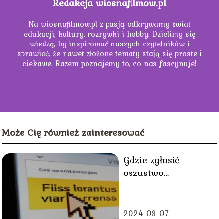
Redakcja wiosnafilmow.pl
Na wiosnafilmow.pl z pasją odkrywamy świat
edukacji, kultury, rozrywki i hobby. Dzielimy się
wiedzą, by inspirować naszych czytelników i
sprawiać, że nawet złożone tematy stają się proste i
ciekawe. Razem poznajemy to, co nas fascynuje!
Może Cię również zainteresować
Gdzie zgłosić
oszustwo
internetowe?
2024-09-07