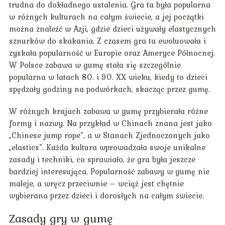
trudna do dokładnego ustalenia. Gra ta była popularna
w różnych kulturach na całym świecie, a jej początki
można znaleźć w Azji, gdzie dzieci używały elastycznych
sznurków do skakania. Z czasem gra ta ewoluowała i
zyskała popularność w Europie oraz Ameryce Północnej.
W Polsce zabawa w gumę stała się szczególnie
popularna w latach 80. i 90. XX wieku, kiedy to dzieci
spędzały godziny na podwórkach, skacząc przez gumę.
W różnych krajach zabawa w gumę przybierała różne
formy i nazwy. Na przykład w Chinach znana jest jako
„Chinese jump rope”, a w Stanach Zjednoczonych jako
„elastics”. Każda kultura wprowadzała swoje unikalne
zasady i techniki, co sprawiało, że gra była jeszcze
bardziej interesująca. Popularność zabawy w gumę nie
maleje, a wręcz przeciwnie – wciąż jest chętnie
wybierana przez dzieci i dorosłych na całym świecie.
Zasady gry w gumę