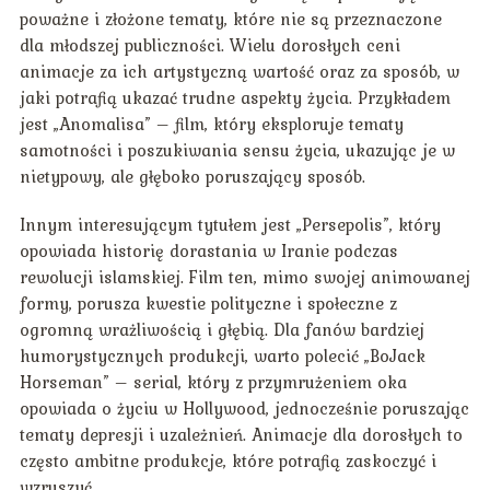
poważne i złożone tematy, które nie są przeznaczone
dla młodszej publiczności. Wielu dorosłych ceni
animacje za ich artystyczną wartość oraz za sposób, w
jaki potrafią ukazać trudne aspekty życia. Przykładem
jest „Anomalisa” – film, który eksploruje tematy
samotności i poszukiwania sensu życia, ukazując je w
nietypowy, ale głęboko poruszający sposób.
Innym interesującym tytułem jest „Persepolis”, który
opowiada historię dorastania w Iranie podczas
rewolucji islamskiej. Film ten, mimo swojej animowanej
formy, porusza kwestie polityczne i społeczne z
ogromną wrażliwością i głębią. Dla fanów bardziej
humorystycznych produkcji, warto polecić „BoJack
Horseman” – serial, który z przymrużeniem oka
opowiada o życiu w Hollywood, jednocześnie poruszając
tematy depresji i uzależnień. Animacje dla dorosłych to
często ambitne produkcje, które potrafią zaskoczyć i
wzruszyć.