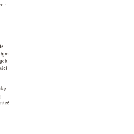
i i
dź
ałym
tych
ości
zkę
ą
nieć