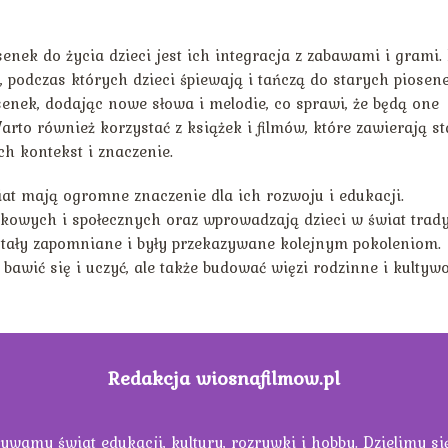
ek do życia dzieci jest ich integracja z zabawami i grami.
podczas których dzieci śpiewają i tańczą do starych piosene
enek, dodając nowe słowa i melodie, co sprawi, że będą one
arto również korzystać z książek i filmów, które zawierają st
ch kontekst i znaczenie.
iat mają ogromne znaczenie dla ich rozwoju i edukacji.
ykowych i społecznych oraz wprowadzają dzieci w świat tradyc
zostały zapomniane i były przekazywane kolejnym pokoleniom.
 bawić się i uczyć, ale także budować więzi rodzinne i kulty
Redakcja wiosnafilmow.pl
ywamy świat edukacji, kultury, rozrywki i hobby. Dzielimy s