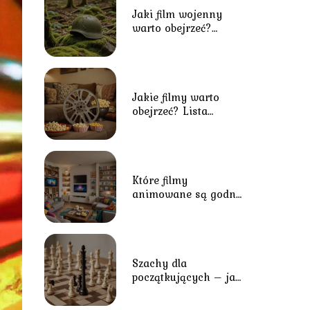
Jaki film wojenny
warto obejrzeć?
Przegląd najlepszych
tytułów o tematyce
wojennej
Jakie filmy warto
obejrzeć? Lista
inspirujących i
kultowych tytułów
Które filmy
animowane są godne
polecenia?
Najznakomitsze
animacje dla
młodszych i
starszych
Szachy dla
początkujących – jak
rozpocząć grę?