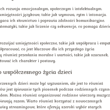
 ich rozwoju emocjonalnym, społecznym i intelektualnym.
miejętności językowe, takie jak wymowa, rytm i intonacja.
ogaca ich słownictwo i poprawia zdolności komunikacyjne.
tematyki, takie jak liczenie czy sekwencje, co pomaga dziec
zwijać umiejętności społeczne, takie jak współpraca i empat
półpracować, co jest kluczowe dla ich przyszłego życia
ją również przesłania moralne i wartości, takie jak szacunek,
łtować ich charakter i postawy.
 współczesnego życia dzieci
zesnych dzieci może być wyzwaniem, ale jest to również
ów jest śpiewanie tych piosenek podczas codziennych czynno
hodem. Można również organizować rodzinne wieczory muzycz
piewają razem. Warto również korzystać z nowoczesnych
erwisy streamingowe, które oferują szeroki wybór starych