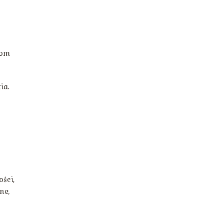
iom
ia.
ści,
ne,