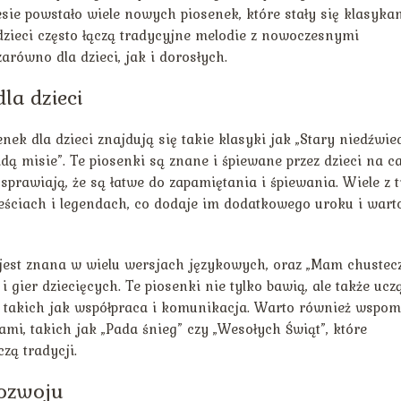
ie powstało wiele nowych piosenek, które stały się klasykam
dzieci często łączą tradycyjne melodie z nowoczesnymi
arówno dla dzieci, jak i dorosłych.
la dzieci
ek dla dzieci znajdują się takie klasyki jak „Stary niedźwie
jadą misie”. Te piosenki są znane i śpiewane przez dzieci na c
 sprawiają, że są łatwe do zapamiętania i śpiewania. Wiele z 
ściach i legendach, co dodaje im dodatkowego uroku i wart
a jest znana w wielu wersjach językowych, oraz „Mam chustec
 gier dziecięcych. Te piosenki nie tylko bawią, ale także ucz
, takich jak współpraca i komunikacja. Warto również wspom
mi, takich jak „Pada śnieg” czy „Wesołych Świąt”, które
zą tradycji.
rozwoju