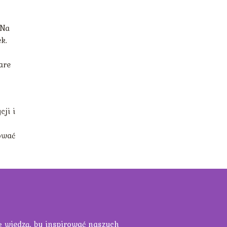
 Na
k.
are
ji i
wować
ię wiedzą, by inspirować naszych