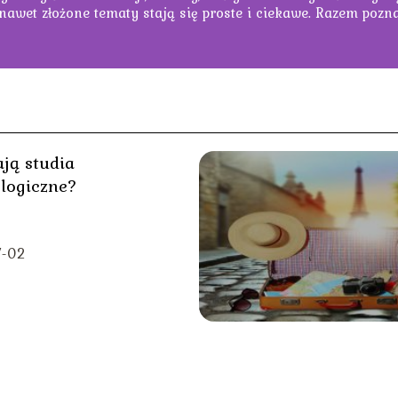
 nawet złożone tematy stają się proste i ciekawe. Razem pozn
ają studia
logiczne?
7-02