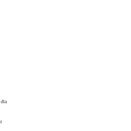
 dla
z