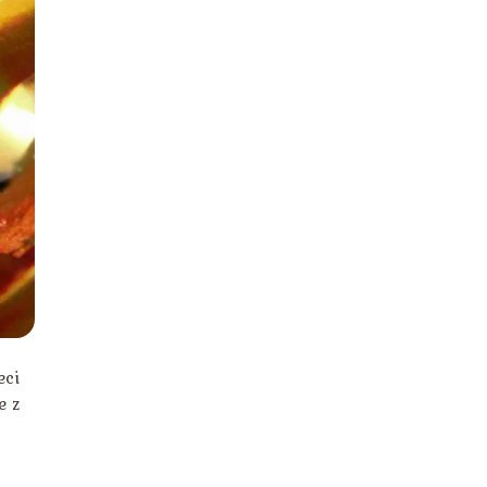
eci
e z