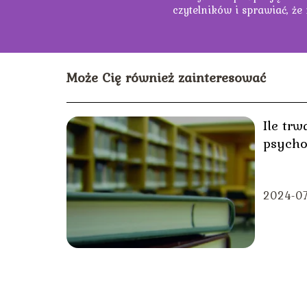
czytelników i sprawiać, że
Może Cię również zainteresować
Ile trw
psycho
2024-0