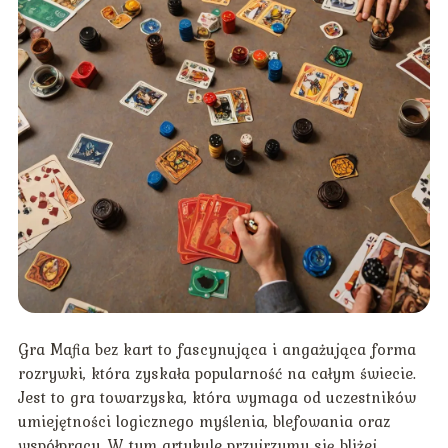
Gra Mafia bez kart to fascynująca i angażująca forma
rozrywki, która zyskała popularność na całym świecie.
Jest to gra towarzyska, która wymaga od uczestników
umiejętności logicznego myślenia, blefowania oraz
współpracy. W tym artykule przyjrzymy się bliżej