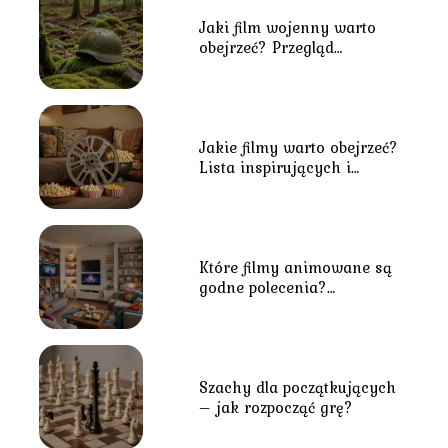
Jaki film wojenny warto
obejrzeć? Przegląd
najlepszych tytułów o
tematyce wojennej
Jakie filmy warto obejrzeć?
Lista inspirujących i
kultowych tytułów
Które filmy animowane są
godne polecenia?
Najznakomitsze animacje
dla młodszych i starszych
Szachy dla początkujących
– jak rozpocząć grę?