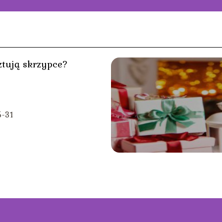
ztują skrzypce?
-31