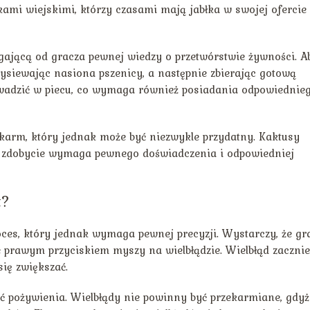
kami wiejskimi, którzy czasami mają jabłka w swojej ofercie
gającą od gracza pewnej wiedzy o przetwórstwie żywności. A
 wysiewając nasiona pszenicy, a następnie zbierając gotową
owadzić w piecu, co wymaga również posiadania odpowiednie
okarm, który jednak może być niezwykle przydatny. Kaktusy
h zdobycie wymaga pewnego doświadczenia i odpowiedniej
t?
oces, który jednak wymaga pewnej precyzji. Wystarczy, że gr
e prawym przyciskiem myszy na wielbłądzie. Wielbłąd zacznie
się zwiększać.
ść pożywienia. Wielbłądy nie powinny być przekarmiane, gdyż