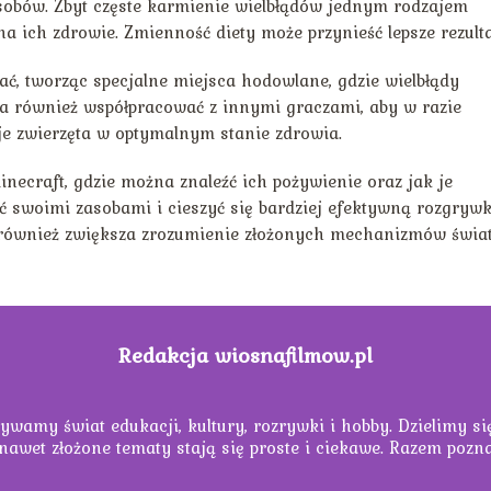
obów. Zbyt częste karmienie wielbłądów jednym rodzajem
 ich zdrowie. Zmienność diety może przynieść lepsze rezulta
, tworząc specjalne miejsca hodowlane, gdzie wielbłądy
a również współpracować z innymi graczami, aby w razie
je zwierzęta w optymalnym stanie zdrowia.
inecraft, gdzie można znaleźć ich pożywienie oraz jak je
ć swoimi zasobami i cieszyć się bardziej efektywną rozgrywk
e również zwiększa zrozumienie złożonych mechanizmów świa
Redakcja wiosnafilmow.pl
ywamy świat edukacji, kultury, rozrywki i hobby. Dzielimy s
 nawet złożone tematy stają się proste i ciekawe. Razem pozn