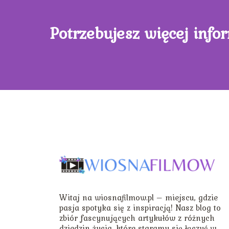
Potrzebujesz więcej info
Witaj na wiosnafilmow.pl – miejscu, gdzie
pasja spotyka się z inspiracją! Nasz blog to
zbiór fascynujących artykułów z różnych
dziedzin życia, które staramy się łączyć w