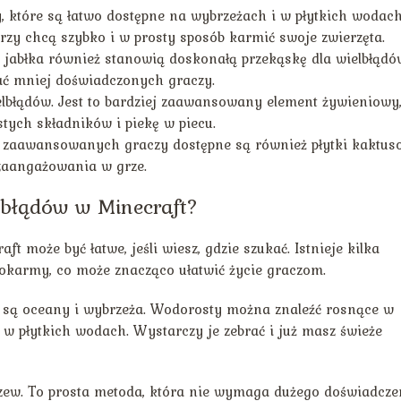
, które są łatwo dostępne na wybrzeżach i w płytkich wodach
rzy chcą szybko i w prosty sposób karmić swoje zwierzęta.
, jabłka również stanowią doskonałą przekąskę dla wielbłądó
ać mniej doświadczonych graczy.
ielbłądów. Jest to bardziej zaawansowany element żywieniowy
tych składników i piekę w piecu.
i zaawansowanych graczy dostępne są również płytki kaktus
 zaangażowania w grze.
elbłądów w Minecraft?
t może być łatwe, jeśli wiesz, gdzie szukać. Istnieje kilka
pokarmy, co może znacząco ułatwić życie graczom.
są oceany i wybrzeża. Wodorosty można znaleźć rosnące w
w płytkich wodach. Wystarczy je zebrać i już masz świeże
drzew. To prosta metoda, która nie wymaga dużego doświadcze