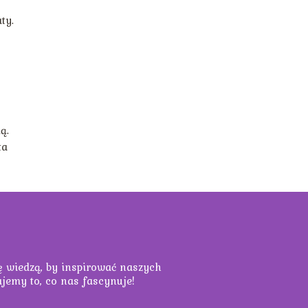
ty.
ą.
ta
ię wiedzą, by inspirować naszych
ajemy to, co nas fascynuje!