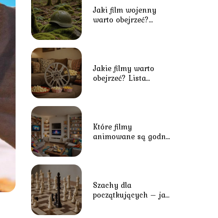
Jaki film wojenny
warto obejrzeć?
Przegląd najlepszych
tytułów o tematyce
wojennej
Jakie filmy warto
obejrzeć? Lista
inspirujących i
kultowych tytułów
Które filmy
animowane są godne
polecenia?
Najznakomitsze
animacje dla
młodszych i
starszych
Szachy dla
początkujących – jak
rozpocząć grę?