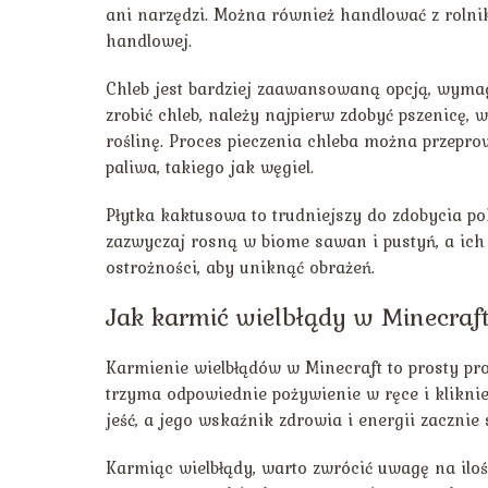
ani narzędzi. Można również handlować z rolni
handlowej.
Chleb jest bardziej zaawansowaną opcją, wyma
zrobić chleb, należy najpierw zdobyć pszenicę,
roślinę. Proces pieczenia chleba można przepr
paliwa, takiego jak węgiel.
Płytka kaktusowa to trudniejszy do zdobycia p
zazwyczaj rosną w biome sawan i pustyń, a ic
ostrożności, aby uniknąć obrażeń.
Jak karmić wielbłądy w Minecraf
Karmienie wielbłądów w Minecraft to prosty pr
trzyma odpowiednie pożywienie w ręce i klikni
jeść, a jego wskaźnik zdrowia i energii zacznie 
Karmiąc wielbłądy, warto zwrócić uwagę na ilo