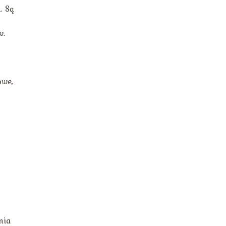
. Są
w.
,
owe,
nia