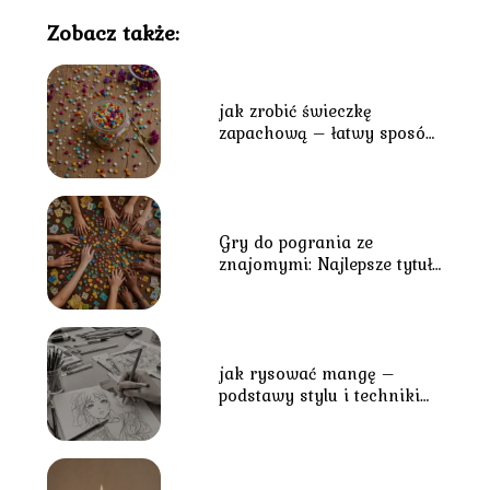
Zobacz także:
jak zrobić świeczkę
zapachową – łatwy sposób
na stworzenie własnego
aromatu
Gry do pogrania ze
znajomymi: Najlepsze tytuły
na wspólne spędzanie
czasu
jak rysować mangę –
podstawy stylu i techniki
tworzenia postaci