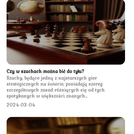
Czy w szachach można bić do tyłu?
Szachy, będące jedną z najstarszych gier
strategicznych na świecie, posiadają szereg
szczegółowych zasad różniących się od tych
spotykanych w większości znanych...
2024-03-04