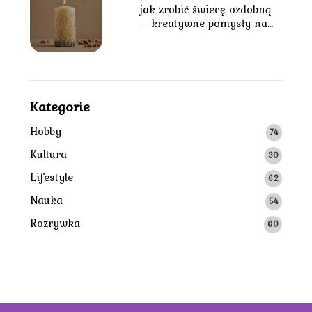
jak zrobić świecę ozdobną
– kreatywne pomysły na
wyjątkową dekorację
Kategorie
Hobby
74
Kultura
30
Lifestyle
62
Nauka
54
Rozrywka
60