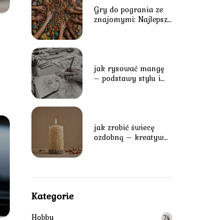
Gry do pogrania ze
znajomymi: Najlepsze
tytuły na wspólne
spędzanie czasu
jak rysować mangę
– podstawy stylu i
techniki tworzenia
postaci
jak zrobić świecę
ozdobną – kreatywne
pomysły na
wyjątkową dekorację
Kategorie
Hobby
74