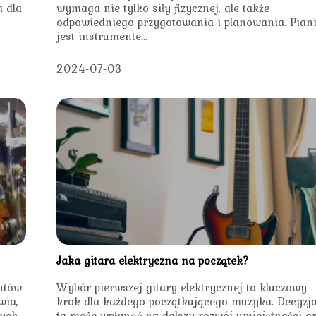
 dla
wymaga nie tylko siły fizycznej, ale także
odpowiedniego przygotowania i planowania. Pian
jest instrumente...
2024-07-03
Jaka gitara elektryczna na początek?
entów
Wybór pierwszej gitary elektrycznej to kluczowy
wia,
krok dla każdego początkującego muzyka. Decyzj
ych,
ta może wpłynąć na dalszy rozwój umiejętności o