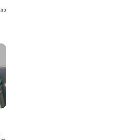
ino
a
raz