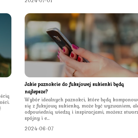
2024-07-01
Jakie paznokcie do fuksjowej sukienki będą
najlepsze?
ścią
Wybór idealnych paznokci, które będą komponow
ości.
się z fuksjową sukienką, może być wyzwaniem, al
ć
odpowiednią wiedzą i inspiracjami, możesz stwor
spójny i e...
2024-06-07