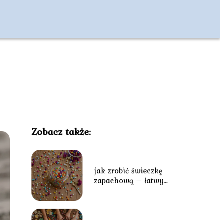
Zobacz także:
jak zrobić świeczkę
zapachową – łatwy
sposób na stworzenie
własnego aromatu