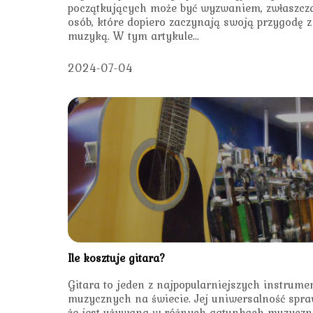
początkujących może być wyzwaniem, zwłaszcza
osób, które dopiero zaczynają swoją przygodę z
muzyką. W tym artykule...
2024-07-04
Ile kosztuje gitara?
Gitara to jeden z najpopularniejszych instrum
muzycznych na świecie. Jej uniwersalność spra
że jest używana w różnych gatunkach muzyczn