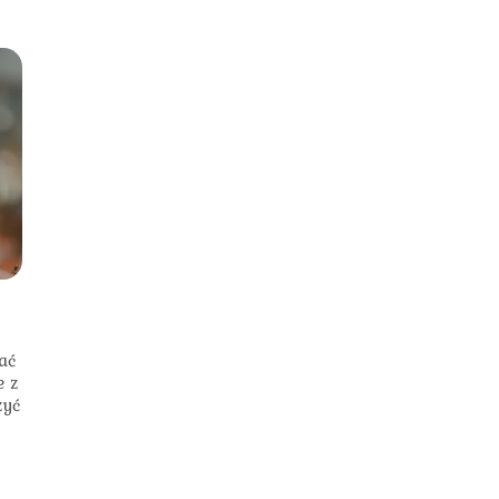
ać
e z
zyć