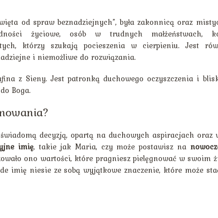
święta od spraw beznadziejnych”, była zakonnicą oraz misty
dności życiowe, osób w trudnych małżeństwach, ko
ch, którzy szukają pocieszenia w cierpieniu. Jest rów
ziejne i niemożliwe do rozwiązania.
fina z Sieny. Jest patronką duchowego oczyszczenia i blis
 do Boga.
zmowania?
świadomą decyzją, opartą na duchowych aspiracjach oraz w
yjne imię
, takie jak Maria, czy może postawisz na
nowocz
izowało ono wartości, które pragniesz pielęgnować w swoim ż
żde imię niesie ze sobą wyjątkowe znaczenie, które może sta