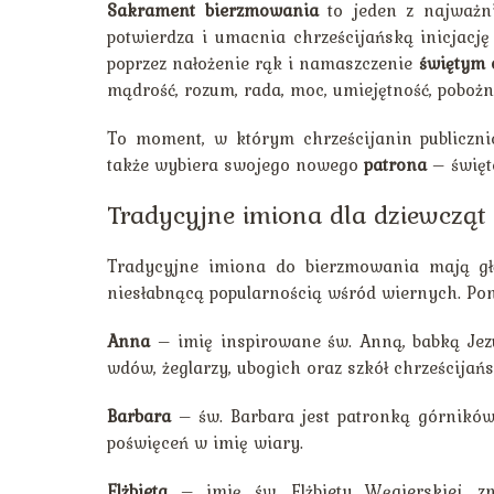
Sakrament bierzmowania
to jeden z najważni
potwierdza i umacnia chrześcijańską inicjację
poprzez nałożenie rąk i namaszczenie
świętym 
mądrość, rozum, rada, moc, umiejętność, pobożn
To moment, w którym chrześcijanin publiczni
także wybiera swojego nowego
patrona
– święte
Tradycyjne imiona dla dziewcząt 
Tradycyjne imiona do bierzmowania mają głęb
niesłabnącą popularnością wśród wiernych. Pon
Anna
– imię inspirowane św. Anną, babką Jezu
wdów, żeglarzy, ubogich oraz szkół chrześcijańs
Barbara
– św. Barbara jest patronką górników
poświęceń w imię wiary.
Elżbieta
– imię św. Elżbiety Węgierskiej, z