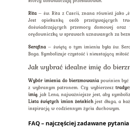
którzy doświadczają prześladowań.
Rita
– św. Rita z Cascii, znana również jako „
Jest opiekunką osób przeżywających tru
doświadczających przemocy domowej oraz ty
orędowniczką w sprawach uznawanych za beznad
Serafina
– świętą o tym imieniu była św. Sera
Boga. Symbolizuje czystość i nieustającą miłość
Jak wybrać idealne imię do bier
Wybór imienia do bierzmowania
powinien być 
z wybranym patronem. Czy wybierzesz
tradyc
imię
, jak Lena, najważniejsze jest, aby symbol
Lista świętych imion żeńskich
jest długa, a ka
inspiracją w codziennym życiu duchowym.
FAQ – najczęściej zadawane pytania