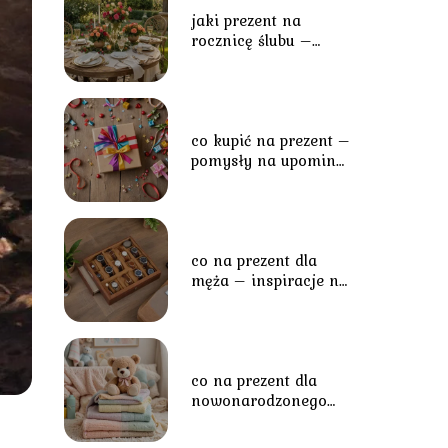
jaki prezent na
rocznicę ślubu –
wyjątkowe pomysły
na świętowanie
miłości
co kupić na prezent –
pomysły na upominki
dla każdego
co na prezent dla
męża – inspiracje na
wyjątkowy upominek
co na prezent dla
nowonarodzonego
dziecka – najlepsze
pomysły na pierwszy