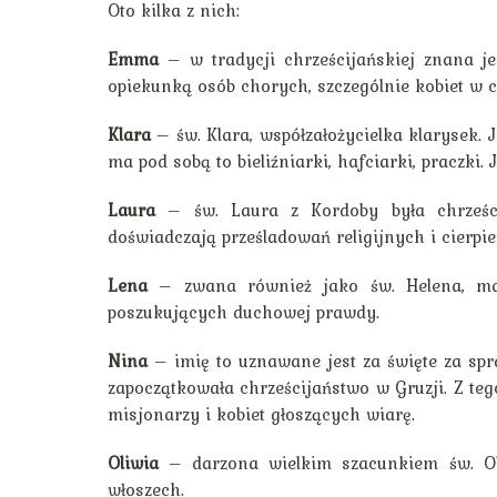
Oto kilka z nich:
Emma
– w tradycji chrześcijańskiej znana je
opiekunką osób chorych, szczególnie kobiet w
Klara
– św. Klara, współzałożycielka klarysek. 
ma pod sobą to bieliźniarki, hafciarki, praczki
Laura
– św. Laura z Kordoby była chrześci
doświadczają prześladowań religijnych i cierpi
Lena
– zwana również jako św. Helena, mat
poszukujących duchowej prawdy.
Nina
– imię to uznawane jest za święte za spra
zapoczątkowała chrześcijaństwo w Gruzji. Z teg
misjonarzy i kobiet głoszących wiarę.
Oliwia
– darzona wielkim szacunkiem św. Oli
włoszech.