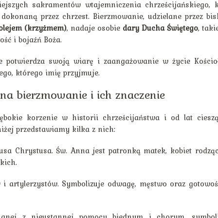
ejszych sakramentów wtajemniczenia chrześcijańskiego, k
 dokonaną przez chrzest. Bierzmowanie, udzielane przez bi
olejem (krzyżmem)
, nadaje osobie
dary Ducha Świętego
, taki
ość i bojaźń Boża.
e potwierdza swoją wiarę i zaangażowanie w życie Kościoł
go, którego imię przyjmuje.
na bierzmowanie i ich znaczenie
okie korzenie w historii chrześcijaństwa i od lat cieszą
iżej przedstawiamy kilka z nich:
sa Chrystusa. Św. Anna jest patronką matek, kobiet rodząc
kich.
 i artylerzystów. Symbolizuje odwagę, męstwo oraz gotowoś
nanej z nieustannej pomocy biednym i chorym, symboli