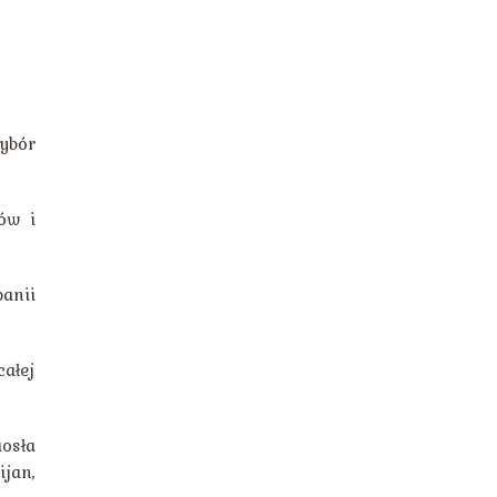
ybór
ków i
anii
całej
osła
ijan,