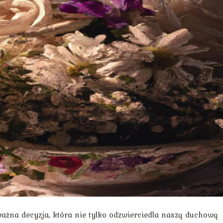
ażna decyzja, która nie tylko odzwierciedla naszą duchową