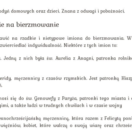
odyń domowych oraz dzieci. Znana z odwagi i pobożności.
kie na bierzmowanie
tawić na rzadkie i nietypowe imiona do bierzmowania. W
wierciedlać indywidualność. Niektóre z tych imion to:
. Jedną z nich była św. Aurelia z Anagni, patronka rolni
eridy, męczennicy z czasów rzymskich. Jest patronką Hiszp
ń.
nosi się do św. Genowefy z Paryża, patronki tego miasta i 
gimi, a także ludzi w trudnych chwilach i w czasie wojny
snochrześcijańską męczennicą, która razem z Felicytą poni
więźniów, kobiet, które walczą o swoją wiarę oraz chrześc