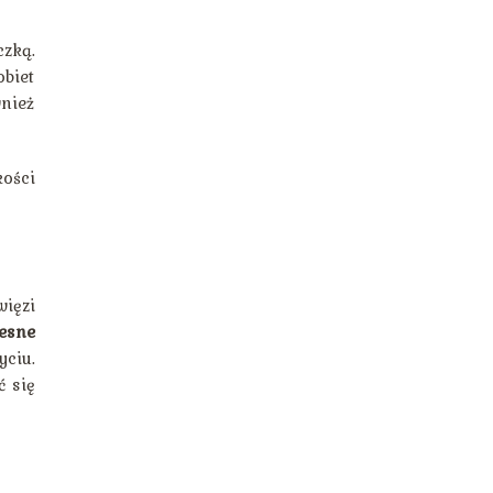
czką.
biet
nież
kości
ięzi
esne
yciu.
ć się