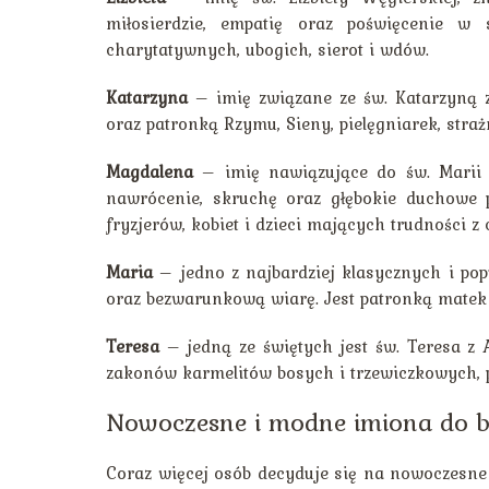
miłosierdzie, empatię oraz poświęcenie w s
charytatywnych, ubogich, sierot i wdów.
Katarzyna
– imię związane ze św. Katarzyną z
oraz patronką Rzymu, Sieny, pielęgniarek, stra
Magdalena
– imię nawiązujące do św. Marii M
nawrócenie, skruchę oraz głębokie duchowe p
fryzjerów, kobiet i dzieci mających trudności z
Maria
– jedno z najbardziej klasycznych i popu
oraz bezwarunkową wiarę. Jest patronką matek 
Teresa
– jedną ze świętych jest św. Teresa z A
zakonów karmelitów bosych i trzewiczkowych, p
Nowoczesne i modne imiona do 
Coraz więcej osób decyduje się na nowoczesne 