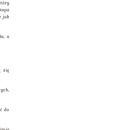
tóry
skupa
e jak
a, a
 się
ych,
ć do
zuje