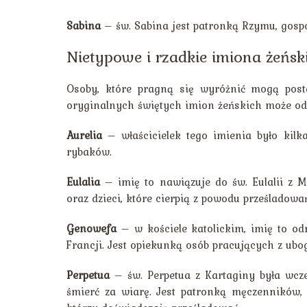
Sabina
– św. Sabina jest patronką Rzymu, gosp
Nietypowe i rzadkie imiona żeńs
Osoby, które pragną się wyróżnić mogą pos
oryginalnych świętych imion żeńskich może odz
Aurelia
– właścicielek tego imienia było kilka
rybaków.
Eulalia
– imię to nawiązuje do św. Eulalii z M
oraz dzieci, które cierpią z powodu prześladowa
Genowefa
– w kościele katolickim, imię to od
Francji. Jest opiekunką osób pracujących z ubo
Perpetua
– św. Perpetua z Kartaginy była wcze
śmierć za wiarę. Jest patronką męczenników, 