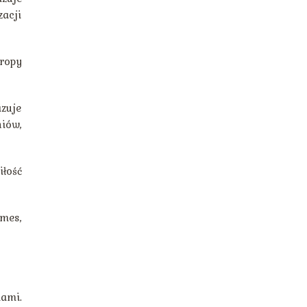
acji
ropy
zuje
iów,
iłość
rmes,
dami.