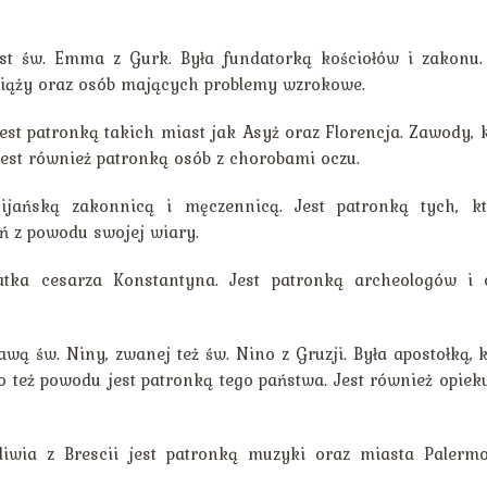
st św. Emma z Gurk. Była fundatorką kościołów i zakonu. 
 ciąży oraz osób mających problemy wzrokowe.
Jest patronką takich miast jak Asyż oraz Florencja. Zawody, 
. Jest również patronką osób z chorobami oczu.
jańską zakonnicą i męczennicą. Jest patronką tych, kt
eń z powodu swojej wiary.
ka cesarza Konstantyna. Jest patronką archeologów i 
wą św. Niny, zwanej też św. Nino z Gruzji. Była apostołką, 
o też powodu jest patronką tego państwa. Jest również opie
wia z Brescii jest patronką muzyki oraz miasta Palerm