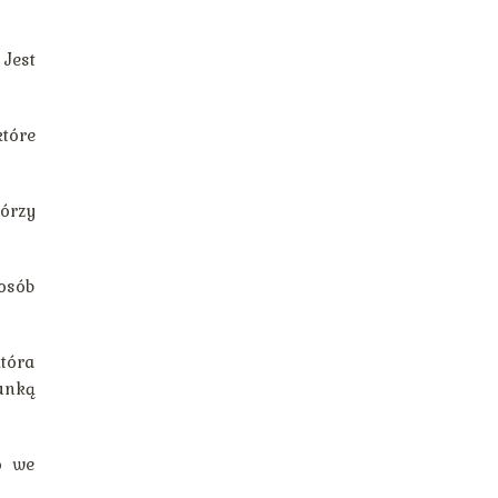
Jest
które
órzy
osób
która
kunką
o we