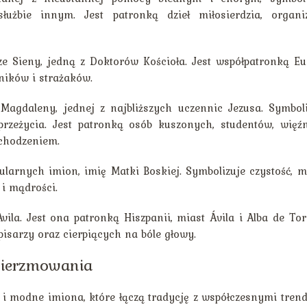
łużbie innym. Jest patronką dzieł miłosierdzia, organiz
e Sieny, jedną z Doktorów Kościoła. Jest współpatronką Eu
żników i strażaków.
agdaleny, jednej z najbliższych uczennic Jezusa. Symboli
rzeżycia. Jest patronką osób kuszonych, studentów, więźn
 chodzeniem.
larnych imion, imię Matki Boskiej. Symbolizuje czystość, m
i mądrości.
vila. Jest ona patronką Hiszpanii, miast Ávila i Alba de To
isarzy oraz cierpiących na bóle głowy.
bierzmowania
i modne imiona, które łączą tradycję z współczesnymi tren