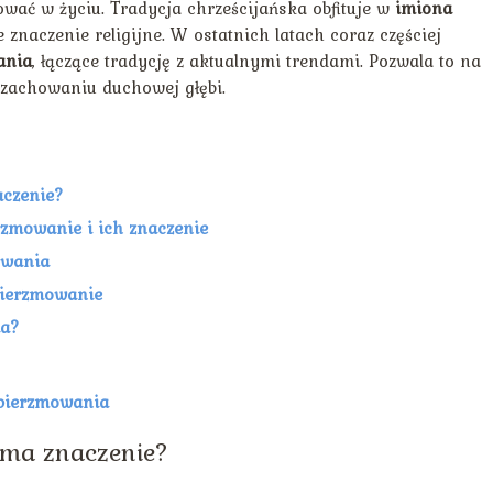
nować w życiu. Tradycja chrześcijańska obfituje w
imiona
e znaczenie religijne. W ostatnich latach coraz częściej
ania
, łączące tradycję z aktualnymi trendami. Pozwala to na
zachowaniu duchowej głębi.
aczenie?
rzmowanie i ich znaczenie
owania
bierzmowanie
ia?
 bierzmowania
e ma znaczenie?