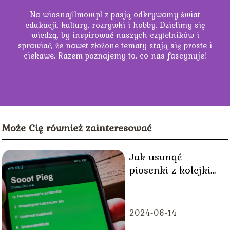
Na wiosnafilmow.pl z pasją odkrywamy świat
edukacji, kultury, rozrywki i hobby. Dzielimy się
wiedzą, by inspirować naszych czytelników i
sprawiać, że nawet złożone tematy stają się proste i
ciekawe. Razem poznajemy to, co nas fascynuje!
Może Cię również zainteresować
Jak usunąć
piosenki z kolejki
Spotify?
2024-06-14